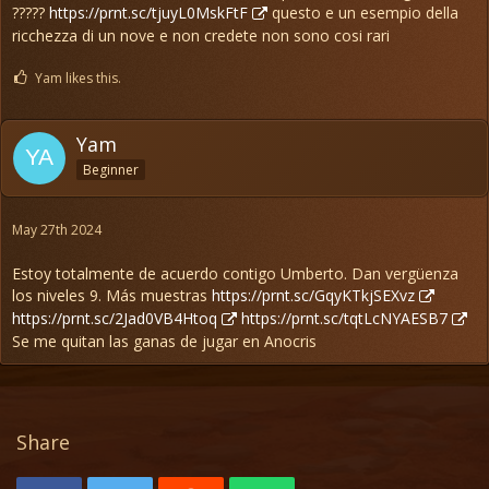
?????
https://prnt.sc/tjuyL0MskFtF
questo e un esempio della
ricchezza di un nove e non credete non sono cosi rari
Yam likes this.
Yam
Beginner
May 27th 2024
Estoy totalmente de acuerdo contigo Umberto. Dan vergüenza
los niveles 9. Más muestras
https://prnt.sc/GqyKTkjSEXvz
https://prnt.sc/2Jad0VB4Htoq
https://prnt.sc/tqtLcNYAESB7
Se me quitan las ganas de jugar en Anocris
Share