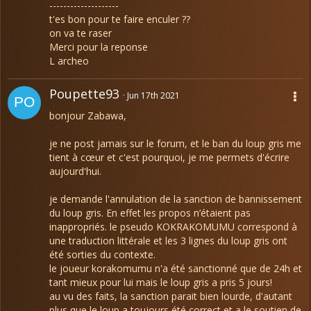
--------------------
t'es bon pour te faire enculer ??
on va te raser
Merci pour la reponse
L archeo
Poupette93
Jun 17th 2021
bonjour Zabawa,
je ne post jamais sur le forum, et le ban du loup gris me
tient à cœur et c'est pourquoi, je me permets d'écrire
aujourd'hui.
je demande l'annulation de la sanction de bannissement
du loup gris. En effet les propos n’étaient pas
inappropriés. le pseudo KOKRAKOMUMU correspond à
une traduction littérale et les 3 lignes du loup gris ont
été sorties du contexte.
le joueur korakomumu n'a été sanctionné que de 24h et
tant mieux pour lui mais le loup gris a pris 5 jours!
au vu des faits, la sanction parait bien lourde, d'autant
plus que le loup a toujours été correct et a le soutien de