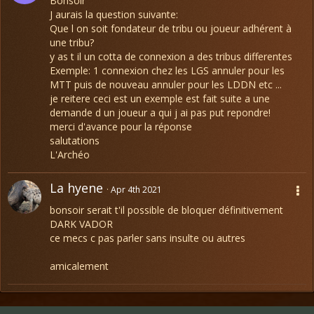
Bonsoir
J aurais la question suivante:
Que l on soit fondateur de tribu ou joueur adhérent à
une tribu?
y as t il un cotta de connexion a des tribus differentes
Exemple: 1 connexion chez les LGS annuler pour les
MTT puis de nouveau annuler pour les LDDN etc ...
je reitere ceci est un exemple est fait suite a une
demande d un joueur a qui j ai pas put repondre!
merci d'avance pour la réponse
salutations
L'Archéo
La hyene
Apr 4th 2021
bonsoir serait t'il possible de bloquer définitivement
DARK VADOR
ce mecs c pas parler sans insulte ou autres
amicalement