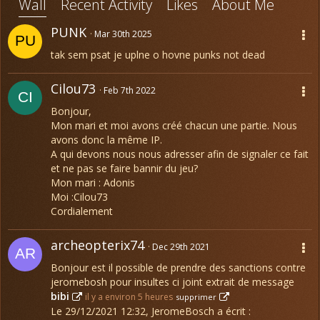
Wall
Recent Activity
Likes
About Me
PUNK
Mar 30th 2025
tak sem psat je uplne o hovne punks not dead
Cilou73
Feb 7th 2022
Bonjour,
Mon mari et moi avons créé chacun une partie. Nous
avons donc la même IP.
A qui devons nous nous adresser afin de signaler ce fait
et ne pas se faire bannir du jeu?
Mon mari : Adonis
Moi :Cilou73
Cordialement
archeopterix74
Dec 29th 2021
Bonjour est il possible de prendre des sanctions contre
jeromebosh pour insultes ci joint extrait de message
bibi
il y a environ 5 heures
supprimer
Le 29/12/2021 12:32, JeromeBosch a écrit :